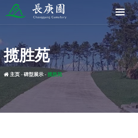
揽胜苑
主页
-
碑型展示
-
揽胜苑